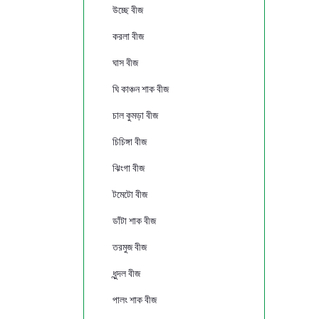
উচ্ছে বীজ
করলা বীজ
ঘাস বীজ
ঘি কাঞ্চন শাক বীজ
চাল কুমড়া বীজ
চিচিঙ্গা বীজ
ঝিংগা বীজ
টমেটো বীজ
ডাঁটা শাক বীজ
তরমুজ বীজ
ধুন্দল বীজ
পালং শাক বীজ