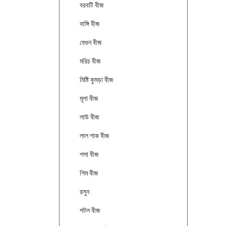
বরবটি বীজ
বাঙ্গি বীজ
বেগুন বীজ
মরিচ বীজ
মিষ্টি কুমড়া বীজ
মূলা বীজ
লাউ বীজ
লাল শাক বীজ
শসা বীজ
শিম বীজ
রসুন
পটল বীজ