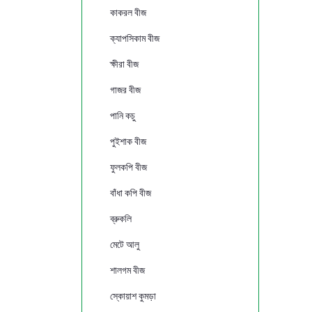
কাকরল বীজ
ক্যাপসিকাম বীজ
ক্ষীরা বীজ
গাজর বীজ
পানি কচু
পুইশাক বীজ
ফুলকপি বীজ
বাঁধা কপি বীজ
ব্রুকলি
মেটে আলু
শালগম বীজ
স্কোয়াশ কুমড়া