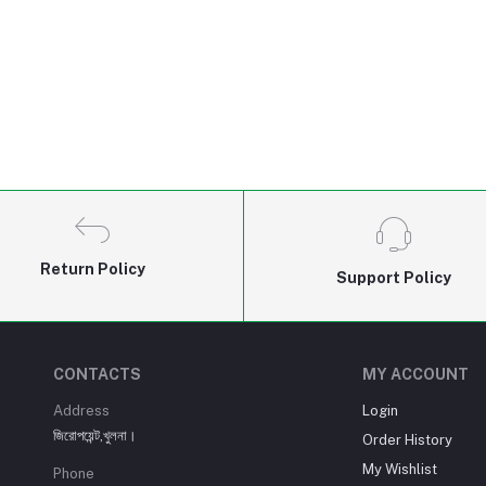
Return Policy
Support Policy
CONTACTS
MY ACCOUNT
Address
Login
জিরোপয়েন্ট,খুলনা।
Order History
My Wishlist
Phone