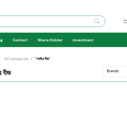
og
Contact
Share Holder
investment
All categories
"সবজির বীজ"
র বীজ
Brands