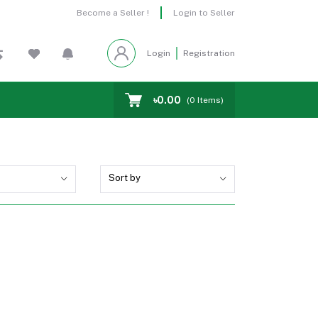
Become a Seller !
Login to Seller
Login
Registration
৳0.00
(
0
Items)
Sort by