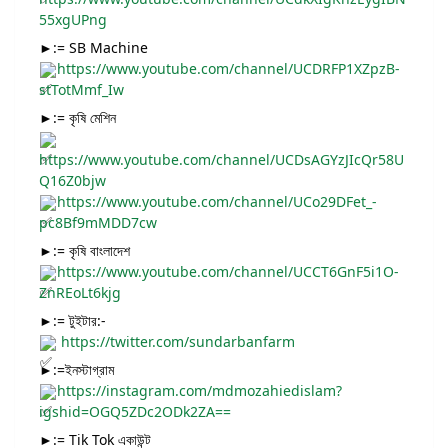
55xgUPng
►:= SB Machine
https://www.youtube.com/channel/UCDRFP1XZpzB-
stTotMmf_Iw
►:= কৃষি মেশিন
https://www.youtube.com/channel/UCDsAGYzJIcQr58U
Q16Z0bjw
https://www.youtube.com/channel/UCo29DFet_-
pc8Bf9mMDD7cw
►:= কৃষি বাংলাদেশ
https://www.youtube.com/channel/UCCT6GnF5i1O-
ZnREoLt6kjg
►:= টুইটার:-
https://twitter.com/sundarbanfarm
►:=ইনস্টাগ্রাম
https://instagram.com/mdmozahiedislam?
igshid=OGQ5ZDc2ODk2ZA==
►:= Tik Tok একাউন্ট