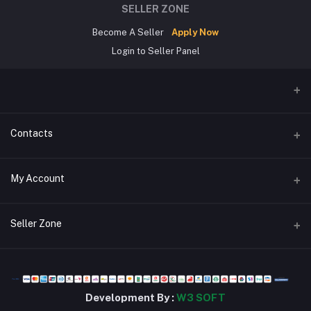
SELLER ZONE
Become A Seller
Apply Now
Login to Seller Panel
Contacts
Address
My Account
জিরোপয়েন্ট,খুলনা।
Login
Phone
Seller Zone
01784302963
Order History
Become A Seller
Apply Now
Email
My Wishlist
stsbd24@gmail.com
Login to Seller Panel
Track Order
Development By :
W3 SOFT