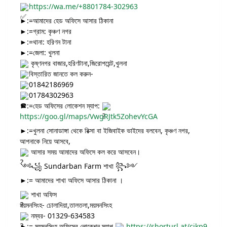
https://wa.me/+8801784-302963
►:=আমাদের হেড অফিসে আসার ঠিকানা
►:=গ্রাম: কৃঞ্চণ নগর
►:=থানা: হরিণন টানা
►:=জেলা: খুলনা
কৃষ্ণনগর বাজার,হরিণটানা,জিরোপয়েন্ট,খুলনা
বিস্তারিত জানতে কল করুন-
01842186969
01784302963
►:=হেড অফিসের লোকেশন ম্যাপ:
https://goo.gl/maps/VwgRJtk5ZohevYcGA
►:=খুলনা সোনাডাঙ্গা থেকে রিক্সা বা ইজিবাইক ভাইদের বলবেন, কৃঞ্চণ নগর,
আপনাকে নিয়ে আসবে,
আসার সময় আমাদের অফিসে কল করে আসবেন।
༺꧁ Sundarban Farm শাখা ꧂༻
►:= আমাদের শাখা অফিসে আসার ঠিকানা ।
শাখা অফিস
ময়মনসিংহ- ঢোলাদিয়া,তালতলা,ময়মনসিংহ
নম্বর- 01329-634583
►:= ময়মনসিংহ অফিসের লোকেশন ম্যাপ
https://shorturl.at/cjkp9