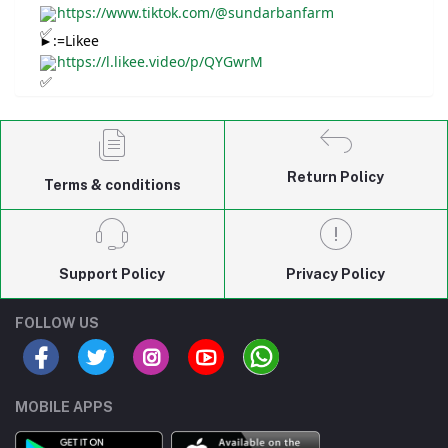
https://www.tiktok.com/@sundarbanfarm
►:=Likee
https://l.likee.video/p/QYGwrM
Return Policy
Terms & conditions
Support Policy
Privacy Policy
FOLLOW US
MOBILE APPS