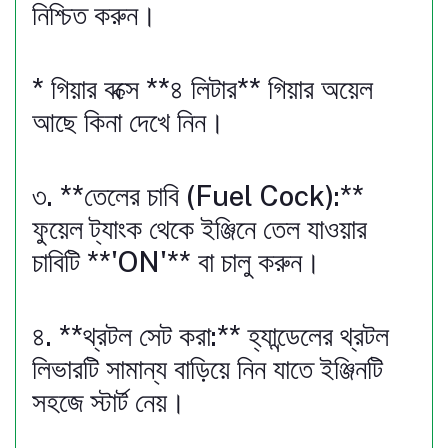
নিশ্চিত করুন।
* গিয়ার বক্সে **৪ লিটার** গিয়ার অয়েল
আছে কিনা দেখে নিন।
৩. **তেলের চাবি (Fuel Cock):**
ফুয়েল ট্যাংক থেকে ইঞ্জিনে তেল যাওয়ার
চাবিটি **'ON'** বা চালু করুন।
৪. **থ্রটল সেট করা:** হ্যান্ডেলের থ্রটল
লিভারটি সামান্য বাড়িয়ে নিন যাতে ইঞ্জিনটি
সহজে স্টার্ট নেয়।