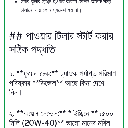
ইয়ার কুলার ইঞ্জিন হওয়ার কারনে মেশিন অনেক সময়
চালানো যায় কোন স্যমেসা হয় না।
## পাওয়ার টিলার স্টার্ট করার
সঠিক পদ্ধতি
১. **ফুয়েল চেক:** ট্যাংকে পর্যাপ্ত পরিমাণ
পরিষ্কার **ডিজেল** আছে কিনা দেখে
নিন।
২. **অয়েল লেভেল:** * ইঞ্জিনে **১৫০০
মিলি (20W-40)** ভালো মানের মবিল