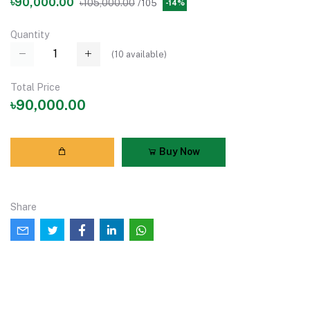
৳90,000.00
৳105,000.00
/105
-14%
Quantity
(
10
available)
Total Price
৳90,000.00
Buy Now
Share