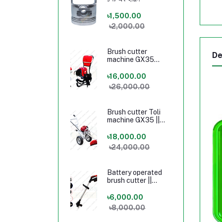
৳1,500.00
৳2,000.00
Brush cutter
De
machine GX35
Honda Long stand
৳16,000.00
৳26,000.00
Brush cutter Toli
machine GX35 ||
Brush cutter
machine price in
৳18,000.00
Bangladesh
৳24,000.00
Battery operated
brush cutter ||
Brush cutter price
in Bangladesh 24V
৳6,000.00
৳8,000.00