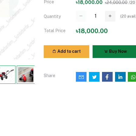
Price
৳18,000.00
৳24,000.00
/20
(
20
avail
Quantity
৳18,000.00
Total Price
Add to cart
Buy Now
Share