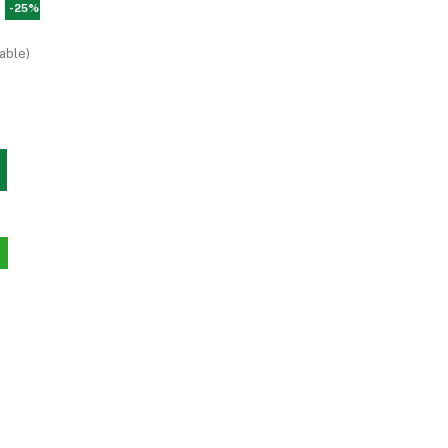
-25%
able)