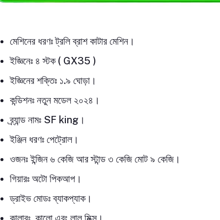
মেশিনের ধরণঃ ট্রলি ব্রাশ কাটার মেশিন।
ইজ্ঞিনেঃ ৪ স্টক ( GX35 )
ইজ্ঞিনের শক্তিঃ ১.৯ ঘোড়া।
কন্ডিশনঃ নতুন মডেল ২০২৪।
ব্র্যান্ড নামঃ SF king।
ইঞ্জিন ধরণঃ পেট্রোল।
ওজনঃ ইন্জিন ৬ কেজি আর স্টান্ড ৩ কেজি মোট ৯ কেজি।
গিয়ারঃ অটো পিকআপ।
ড্রাইভ মোডঃ ব্যাকপ্যাক।
কালারঃ কালো এবং লাল মিক্স।