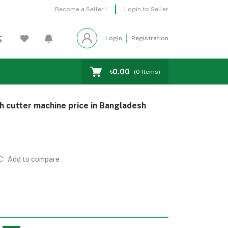
Become a Seller !
Login to Seller
Login
Registration
৳0.00
(
0
Items)
h cutter machine price in Bangladesh
Add to compare