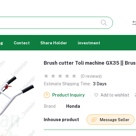
og
Contact
Share Holder
investment
Brush cutter Toli machine GX35 || Brus
(0 reviews)
Estimate Shipping Time:
3 Days
Product Inquiry
Add to wishlist
Brand
Honda
Inhouse product
Message Seller