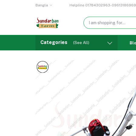
Bangla
Helpline
01784302963-09613186969
Categories
(See All)
Bl