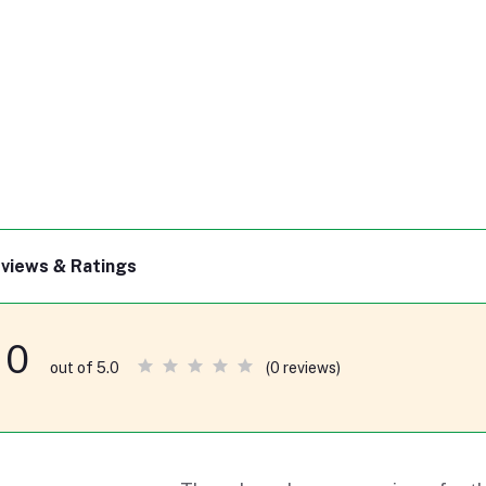
views & Ratings
0
(0 reviews)
out of 5.0