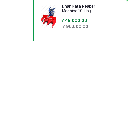
Dhan kata Reaper
Machine 10 Hp।
Harvestar
machine। 10 Hp
৳145,000.00
Pwoer tilar Machine
৳190,000.00