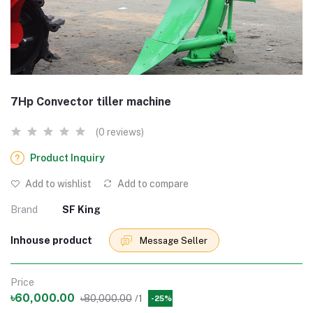
7Hp Convector tiller machine
(0 reviews)
Product Inquiry
Add to wishlist
Add to compare
Brand
SF King
Inhouse product
Message Seller
Price
৳60,000.00
৳80,000.00
/1
-25%