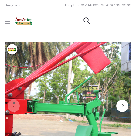
Bangla
Helpline
01784302963-09613186969