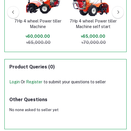
ller
7Hp 4 wheel Power tiller
7Hp 4 wheel Power tiller
7Hp
Machine
Machine self start
৳60,000.00
৳65,000.00
৳65,000.00
৳70,000.00
Product Queries (0)
Login
Or
Register
to submit your questions to seller
Other Questions
No none asked to seller yet