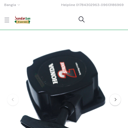
Bangla
Helpline
01784302963-09613186969