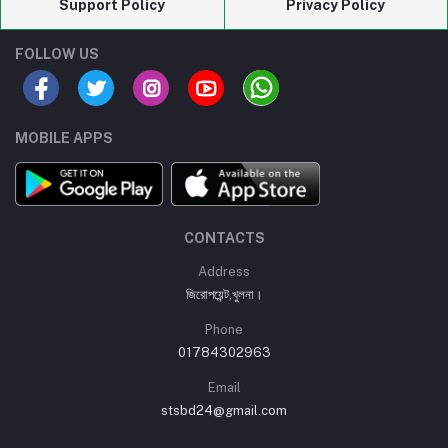
Support Policy
Privacy Policy
FOLLOW US
MOBILE APPS
CONTACTS
Address
জিরোপয়েন্ট,খুলনা।
Phone
01784302963
Email
stsbd24@gmail.com