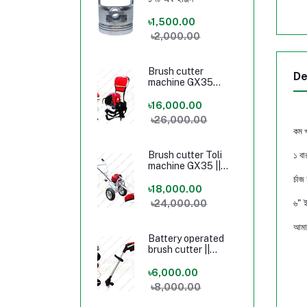
৳1,500.00
৳2,000.00
Brush cutter
De
machine GX35
Honda Long stand
৳16,000.00
৳26,000.00
কম খ
Brush cutter Toli
১ বা
machine GX35 ||
Brush cutter
র্চা
machine price in
৳18,000.00
Bangladesh
৳24,000.00
৬" ই
আমাদ
Battery operated
brush cutter ||
Brush cutter price
in Bangladesh 24V
৳6,000.00
৳8,000.00