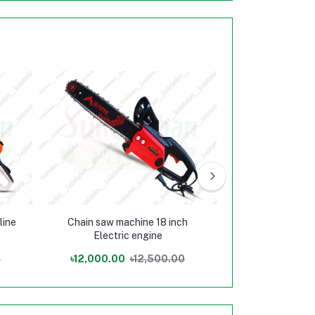
Chain saw machine 18 inch
36 inc Chain s
Electric engine
bangl
0
৳12,000.00
৳12,500.00
৳30,000.00