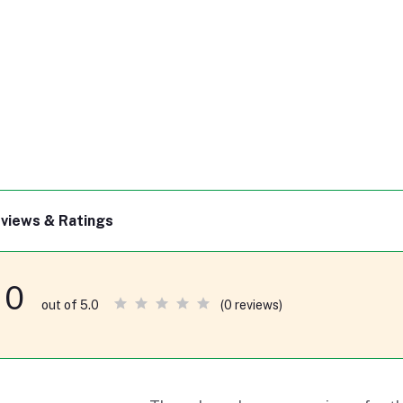
views & Ratings
0
(0 reviews)
out of 5.0