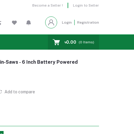
Become a Seller !
Login to Seller
Login
Registration
৳0.00
(
0
Items)
in-Saws - 6 Inch Battery Powered
Add to compare