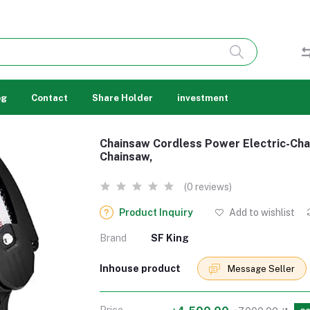
og
Contact
Share Holder
investment
Chainsaw Cordless Power Electric-Cha
Chainsaw,
(0 reviews)
Product Inquiry
Add to wishlist
Brand
SF King
Inhouse product
Message Seller