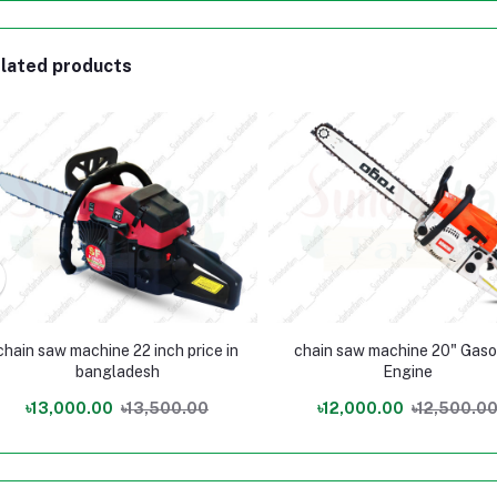
lated products
chain saw machine 22 inch price in
chain saw machine 20" Gasoline
bangladesh
Engine
৳13,000.00
৳13,500.00
৳12,000.00
৳12,500.0