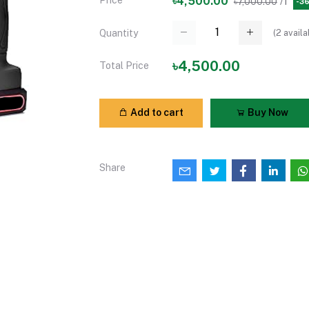
Price
৳4,500.00
৳7,000.00
/1
-3
(
2
availa
Quantity
৳4,500.00
Total Price
Add to cart
Buy Now
Share