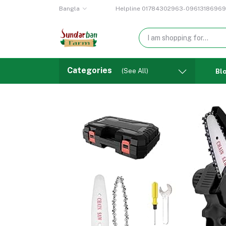
Bangla
Helpline
01784302963-09613186969
Categories
(See All)
Bl