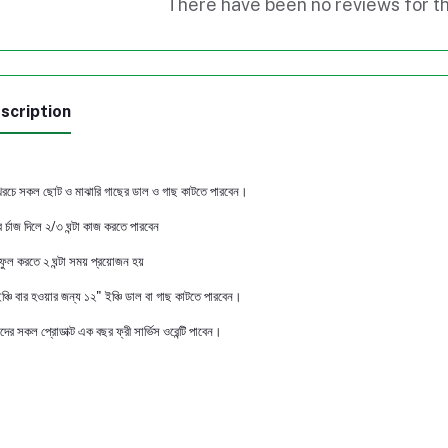
There have been no reviews for th
scription
রচে সকল ছোট ও মাঝারি গাছের ডাল ও গাছ কাটতে পারবেন।
র র্চাজ দিলে ২/৩ ঘন্টা কাজ করতে পারবেন
জ ফুল করতে ২ ঘন্টা সময় প্রয়োজন হয়
ঞ্চি বার হওয়ার জন্য ১২" ইঞ্চি ডাল বা গাছ কাটতে পারবেন।
ের সকল প্রোডাক্ট এক বছর ফ্রী সার্ভিস ওরেন্টি পাবেন।